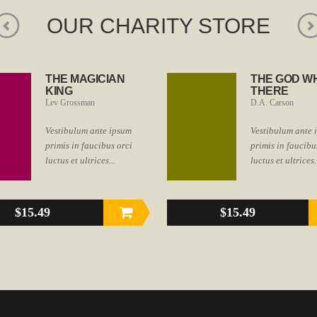
OUR CHARITY STORE
THE MAGICIAN
THE GOD WH
KING
THERE
Lev Grossman
D.A. Carson
Vestibulum ante ipsum
Vestibulum ante 
primis in faucibus orci
primis in faucibu
luctus et ultrices...
luctus et ultrices.
$15.49
$15.49