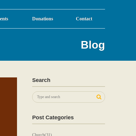
ents
Donations
Contact
Blog
Search
Post Categories
Church(31)