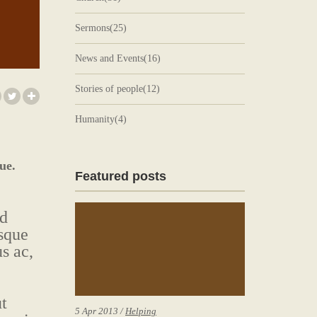
Sermons(25)
News and Events(16)
Stories of people(12)
Humanity(4)
ue.
Featured posts
nd
isque
us ac,
ut
5 Apr 2013 /
Helping