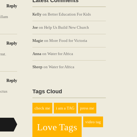
Latest Comments
Reply
Kelly
on Better Education For Kids
ullam
Joe
on Help Us Build New Church
Magie
on More Food for Victoria
Reply
Anna
on Water for Africa
rat.
Sheep
on Water for Africa
Reply
Tags Cloud
uctus
check me
i am a TAG
press me
video tag
Love Tags