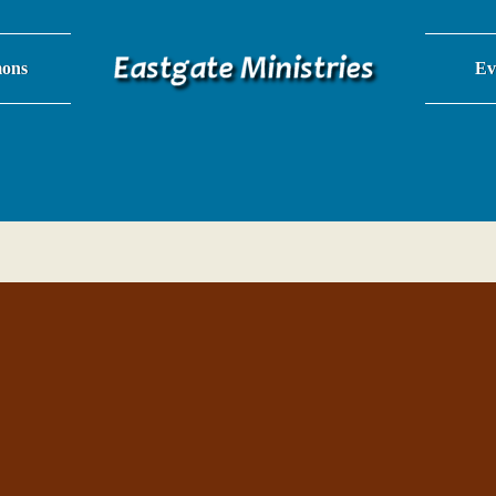
ons
Ev