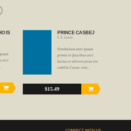
O IS
PRINCE CASBEJ
C.S. Lewis
Vestibulum ante ipsum
ipsum
primis in faucibus orci
s orci
luctus et ultrices posu ere
..
cubilia Curae; nisi...
$15.49
CONNECT WITH US