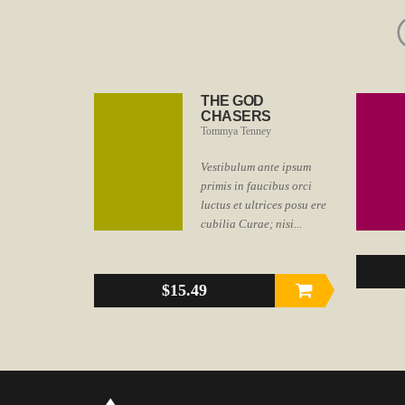
THE GOD
CHASERS
Tommya Tenney
Vestibulum ante ipsum
primis in faucibus orci
luctus et ultrices posu ere
cubilia Curae; nisi...
$15.49