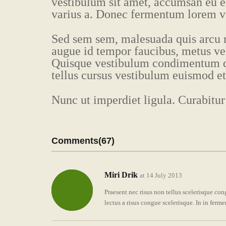
vestibulum sit amet, accumsan eu er
varius a. Donec fermentum lorem veli
Sed sem sem, malesuada quis arcu n
augue id tempor faucibus, metus veli
Quisque vestibulum condimentum du
tellus cursus vestibulum euismod et 
Nunc ut imperdiet ligula. Curabitur 
Comments(67)
Miri Drik
at 14 July 2013
Praesent nec risus non tellus scelerisque con
lectus a risus congue scelerisque. In in fer